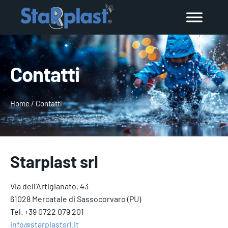
Contatti
Home
/
Contatti
Starplast srl
Via dell’Artigianato, 43
61028 Mercatale di Sassocorvaro (PU)
Tel. +39 0722 079 201
info@starplastsrl.it