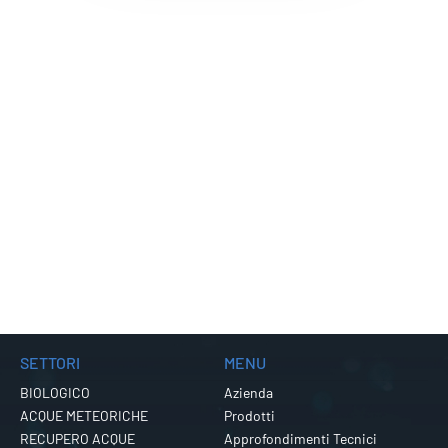
SETTORI
MENU
BIOLOGICO
Azienda
ACQUE METEORICHE
Prodotti
RECUPERO ACQUE
Approfondimenti Tecnici