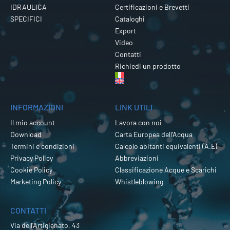
IDRAULICA
Certificazioni e Brevetti
SPECIFICI
Cataloghi
Export
Video
Contatti
Richiedi un prodotto
INFORMAZIONI
LINK UTILI
Il mio account
Lavora con noi
Download
Carta Europea dell’Acqua
Termini e condizioni
Calcolo abitanti equivalenti (A.E)
Privacy Policy
Abbreviazioni
Cookie Policy
Classificazione Acque e Scarichi
Marketing Policy
Whistleblowing
CONTATTI
Via dell’Artigianato, 43