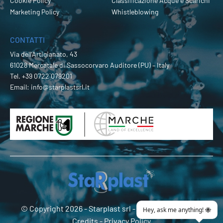
Cookie Policy
Classificazione Acque e Scarichi
Marketing Policy
Whistleblowing
CONTATTI
Via dell’Artigianato, 43
61028 Mercatale di Sassocorvaro Auditore (PU) – Italy
Tel.
+39 0722 079201
Email:
info@starplastsrl.it
© Copyright 2026 -
Starplast srl
- P.Iva 02274180419 -
Credits
-
Privacy Policy