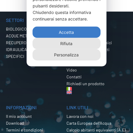
pulsanti desiderati.
Chiudendo questa informativa
continuerai senza accettare.
SETTORI
MENU
BIOLOGICO
Azienda
Accetta
ACQUE METEORICHE
Prodotti
RECUPERO ACQUE
Approfondimenti Tecnici
Rifiuta
IDRAULICA
Certificazioni e Brevetti
Personalizza
SPECIFICI
Cataloghi
Export
Video
Contatti
Richiedi un prodotto
INFORMAZIONI
LINK UTILI
Il mio account
Lavora con noi
Download
Carta Europea dell’Acqua
Termini e condizioni
Calcolo abitanti equivalenti (A.E)