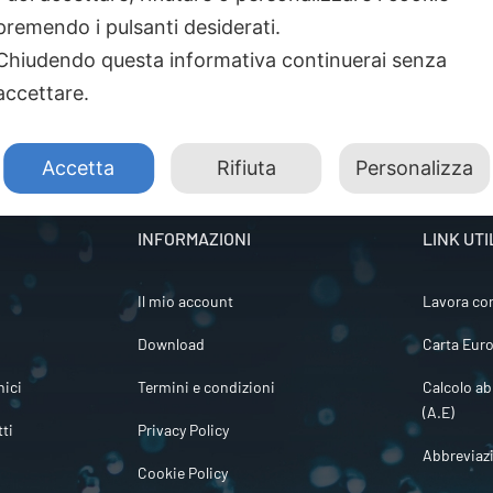
premendo i pulsanti desiderati.
Chiudendo questa informativa continuerai senza
accettare.
Accetta
Rifiuta
Personalizza
INFORMAZIONI
LINK UTI
Il mio account
Lavora co
Download
Carta Euro
ici
Termini e condizioni
Calcolo ab
(A.E)
tti
Privacy Policy
Abbreviaz
Cookie Policy