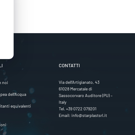
LI
CONTATTI
Via dell’Artigianato, 43
n noi
61028 Mercatale di
pea dell’Acqua
Sassocorvaro Auditore (PU) –
Italy
itanti equivalenti
Tel.
+39 0722 079201
Email:
info@starplastsrl.it
ioni