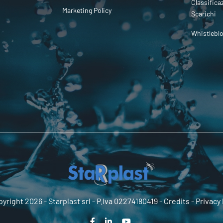
Classifica
Marketing Policy
Scarichi
Whistlebl
yright 2026 -
Starplast srl
- P.Iva 02274180419 -
Credits
-
Privacy 