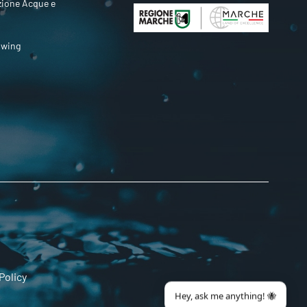
zione Acque e
owing
Policy