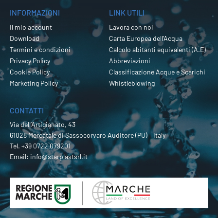
INFORMAZIONI
LINK UTILI
Il mio account
Lavora con noi
Download
Carta Europea dell’Acqua
Termini e condizioni
Calcolo abitanti equivalenti (A.E)
Privacy Policy
Abbreviazioni
Cookie Policy
Classificazione Acque e Scarichi
Marketing Policy
Whistleblowing
CONTATTI
Via dell’Artigianato, 43
61028 Mercatale di Sassocorvaro Auditore (PU) – Italy
Tel.
+39 0722 079201
Email:
info@starplastsrl.it