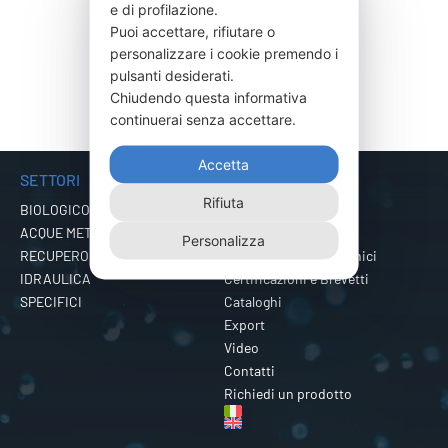
e di profilazione.
Puoi accettare, rifiutare o
NORMA LAGUNA VENETA
personalizzare i cookie premendo i
pulsanti desiderati.
Chiudendo questa informativa
continuerai senza accettare.
Accetta
SETTORI
MENU
Rifiuta
BIOLOGICO
Azienda
ACQUE METEORICHE
Prodotti
Personalizza
RECUPERO ACQUE
Approfondimenti Tecnici
IDRAULICA
Certificazioni e Brevetti
SPECIFICI
Cataloghi
Export
Video
Contatti
Richiedi un prodotto