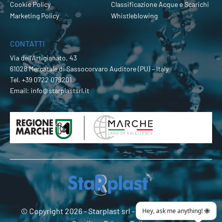
Cookie Policy
Classificazione Acque e Scarichi
Marketing Policy
Whistleblowing
CONTATTI
Via dell’Artigianato, 43
61028 Mercatale di Sassocorvaro Auditore (PU) – Italy
Tel.
+39 0722 079201
Email:
info@starplastsrl.it
© Copyright 2026 -
Starplast srl
- P.Iva 02274180419 -