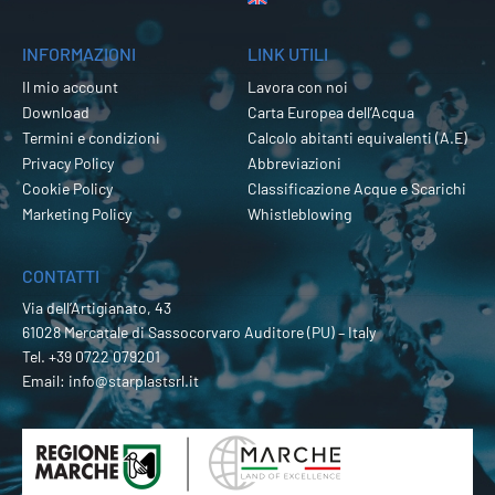
INFORMAZIONI
LINK UTILI
Il mio account
Lavora con noi
Download
Carta Europea dell’Acqua
Termini e condizioni
Calcolo abitanti equivalenti (A.E)
Privacy Policy
Abbreviazioni
Cookie Policy
Classificazione Acque e Scarichi
Marketing Policy
Whistleblowing
CONTATTI
Via dell’Artigianato, 43
61028 Mercatale di Sassocorvaro Auditore (PU) – Italy
Tel.
+39 0722 079201
Email:
info@starplastsrl.it