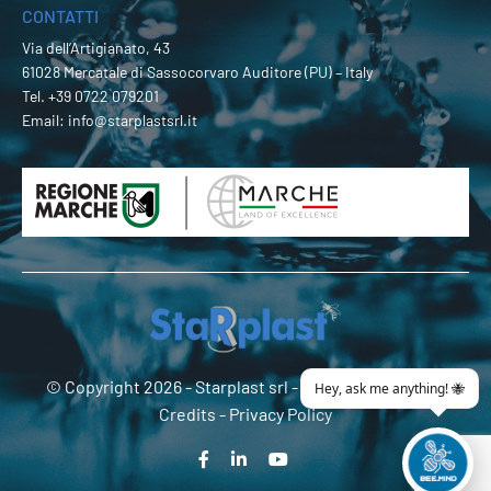
CONTATTI
Via dell’Artigianato, 43
61028 Mercatale di Sassocorvaro Auditore (PU) – Italy
Tel.
+39 0722 079201
Email:
info@starplastsrl.it
© Copyright 2026 -
Starplast srl
- P.Iva 02274180419 -
Credits
-
Privacy Policy