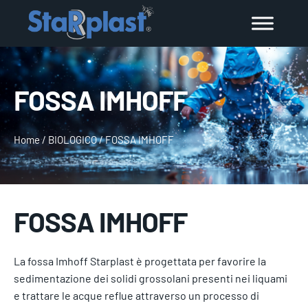
FOSSA IMHOFF
Home
/
BIOLOGICO
/
FOSSA IMHOFF
FOSSA IMHOFF
La fossa Imhoff Starplast è progettata per favorire la
sedimentazione dei solidi grossolani presenti nei liquami
e trattare le acque reflue attraverso un processo di