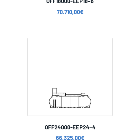
OFF18000-EEP18–6
70.710,00
€
OFF24000-EEP24–4
66.325,00
€