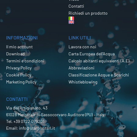
Contatti
Richiedi un prodotto
INFORMAZIONI
LINK UTILI
Il mio account
Lavora con noi
Download
Carta Europea dell’Acqua
Termini e condizioni
Calcolo abitanti equivalenti (A.E)
Privacy Policy
Abbreviazioni
Cookie Policy
Classificazione Acque e Scarichi
Marketing Policy
Whistleblowing
CONTATTI
Via dell’Artigianato, 43
61028 Mercatale di Sassocorvaro Auditore (PU) – Italy
Tel.
+39 0722 079201
Email:
info@starplastsrl.it