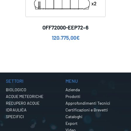
OFF72000-EEP72–6
120.775,00
€
SETTORI
MENU
BIOLOGICO
Azienda
ACQUE METEORICHE
Prodotti
RECUPERO ACQUE
Approfondimenti Tecnici
IDRAULICA
Certificazioni e Brevetti
SPECIFICI
Cataloghi
Export
Video