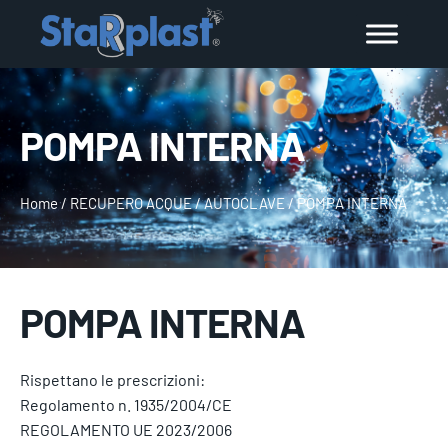
POMPA INTERNA
Home
/
RECUPERO ACQUE
/
AUTOCLAVE
/
POMPA INTERNA
POMPA INTERNA
Rispettano le prescrizioni:
Regolamento n. 1935/2004/CE
REGOLAMENTO UE 2023/2006