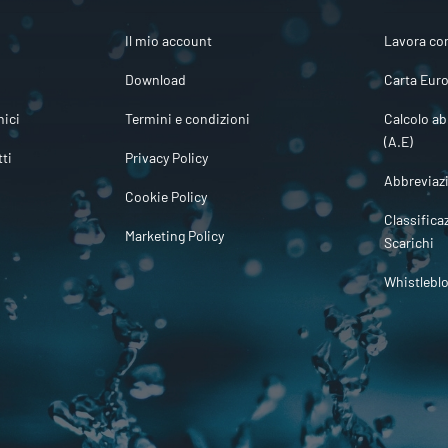
Il mio account
Lavora co
Download
Carta Euro
ici
Termini e condizioni
Calcolo ab
(A.E)
tti
Privacy Policy
Abbreviaz
Cookie Policy
Classifica
Marketing Policy
Scarichi
Whistlebl