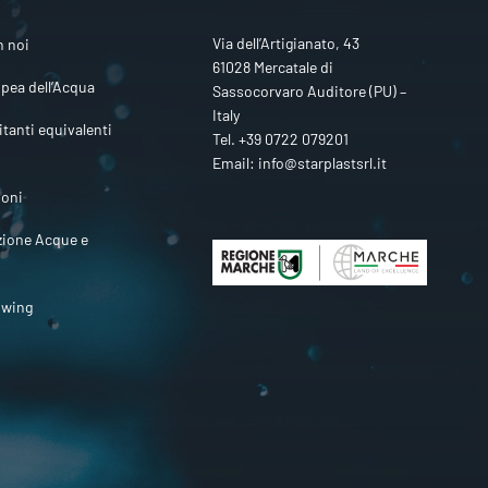
Via dell’Artigianato, 43
n noi
61028 Mercatale di
pea dell’Acqua
Sassocorvaro Auditore (PU) –
Italy
itanti equivalenti
Tel.
+39 0722 079201
Email:
info@starplastsrl.it
ioni
zione Acque e
owing