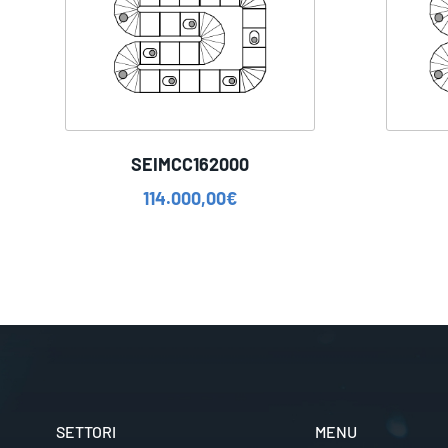
SEIMCC162000
114.000,00
€
SETTORI
MENU