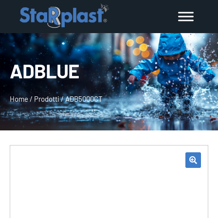
ADBLUE
Home
/
Prodotti
/
ADB5000CT