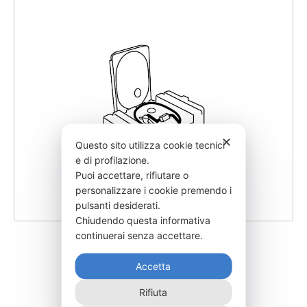
✕
Questo sito utilizza cookie tecnici
e di profilazione.
Puoi accettare, rifiutare o
personalizzare i cookie premendo i
pulsanti desiderati.
Chiudendo questa informativa
continuerai senza accettare.
SGSTKD440-12
Accetta
2.555,00
€
Rifiuta