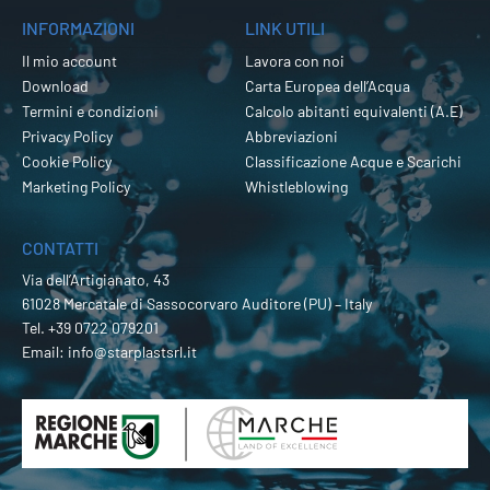
INFORMAZIONI
LINK UTILI
Il mio account
Lavora con noi
Download
Carta Europea dell’Acqua
Termini e condizioni
Calcolo abitanti equivalenti (A.E)
Privacy Policy
Abbreviazioni
Cookie Policy
Classificazione Acque e Scarichi
Marketing Policy
Whistleblowing
CONTATTI
Via dell’Artigianato, 43
61028 Mercatale di Sassocorvaro Auditore (PU) – Italy
Tel.
+39 0722 079201
Email:
info@starplastsrl.it