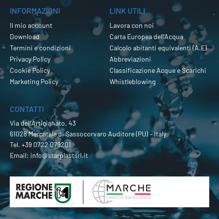
INFORMAZIONI
LINK UTILI
Il mio account
Lavora con noi
Download
Carta Europea dell’Acqua
Termini e condizioni
Calcolo abitanti equivalenti (A.E)
Privacy Policy
Abbreviazioni
Cookie Policy
Classificazione Acque e Scarichi
Marketing Policy
Whistleblowing
CONTATTI
Via dell’Artigianato, 43
61028 Mercatale di Sassocorvaro Auditore (PU) – Italy
Tel.
+39 0722 079201
Email:
info@starplastsrl.it