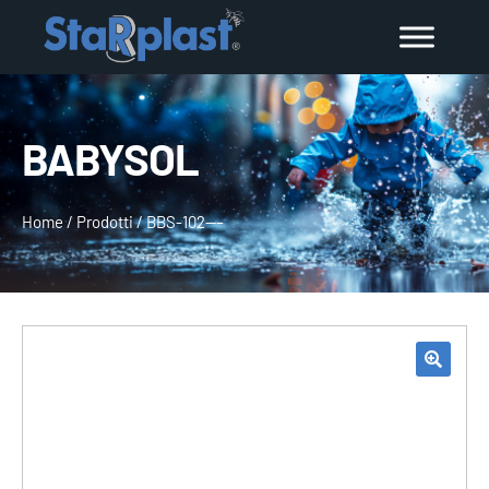
BABYSOL
Home
/
Prodotti
/
BBS-102—–