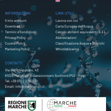
INFORMAZIONI
LINK UTILI
Il mio account
Lavora con noi
Download
Carta Europea dell’Acqua
Termini e condizioni
Calcolo abitanti equivalenti (A.E)
Privacy Policy
Abbreviazioni
Cookie Policy
Classificazione Acque e Scarichi
Marketing Policy
Whistleblowing
CONTATTI
Via dell’Artigianato, 43
61028 Mercatale di Sassocorvaro Auditore (PU) – Italy
Tel.
+39 0722 079201
Email:
info@starplastsrl.it