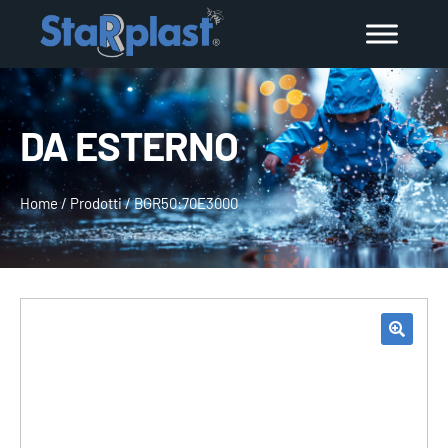
DA ESTERNO
Home
/
Prodotti
/
BGR50:70E3000