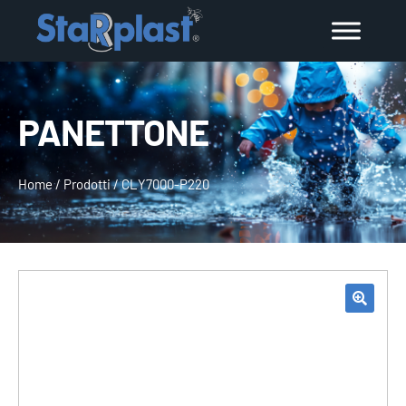
PANETTONE
Home
/
Prodotti
/
CLY7000-P220