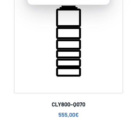
CLY800–Q070
555,00
€