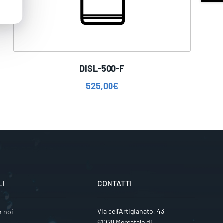
DISL-500-F
525,00
€
LI
CONTATTI
Via dell’Artigianato, 43
n noi
61028 Mercatale di