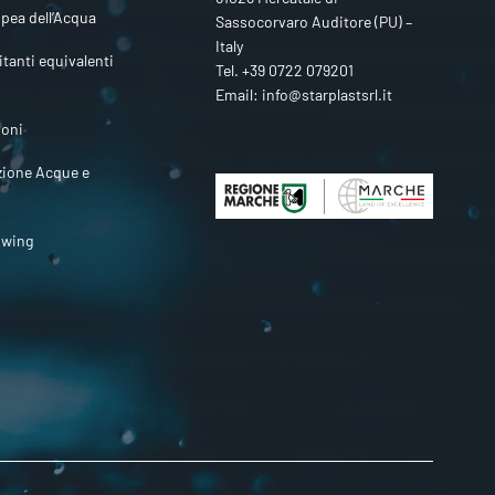
pea dell’Acqua
Sassocorvaro Auditore (PU) –
Italy
itanti equivalenti
Tel.
+39 0722 079201
Email:
info@starplastsrl.it
ioni
zione Acque e
owing