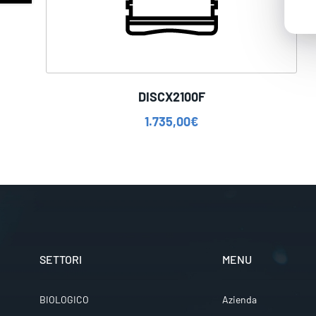
DISCX2100F
1.735,00
€
SETTORI
MENU
BIOLOGICO
Azienda