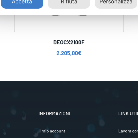
Accetta
Rifiuta
Personalizza
DEOCX2100F
2.205,00
€
INFORMAZIONI
LINK UTI
Il mio account
Lavora co