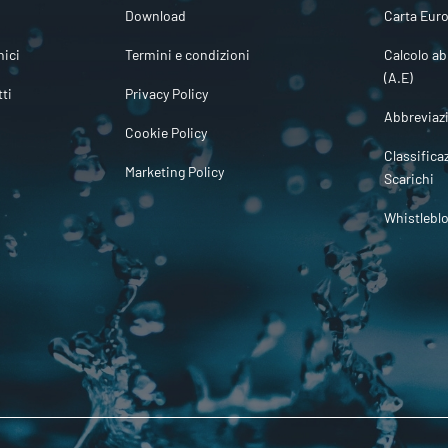
Download
Carta Euro
ici
Termini e condizioni
Calcolo ab
(A.E)
tti
Privacy Policy
Abbreviaz
Cookie Policy
Classifica
Marketing Policy
Scarichi
Whistlebl