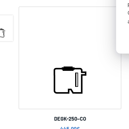
DEGK-250–CO
445,00
€