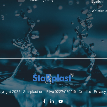
Scarichi
Whistlebl
yright 2026 -
Starplast srl
- P.Iva 02274180419 -
Credits
-
Privacy 