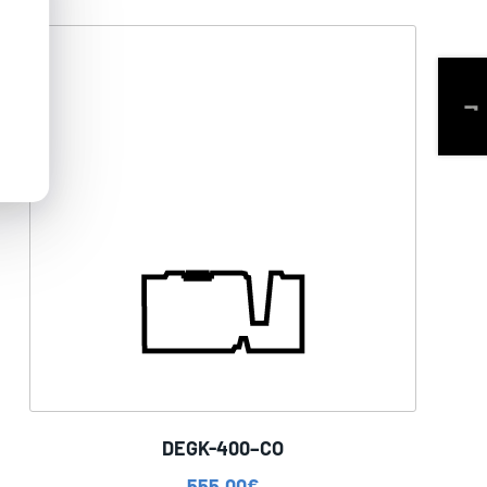
DEGK-400–CO
555,00
€