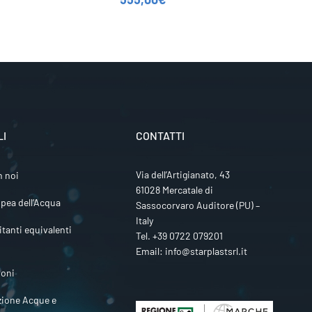
LI
CONTATTI
Via dell’Artigianato, 43
n noi
61028 Mercatale di
pea dell’Acqua
Sassocorvaro Auditore (PU) –
Italy
itanti equivalenti
Tel.
+39 0722 079201
Email:
info@starplastsrl.it
ioni
zione Acque e