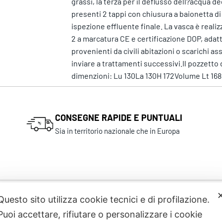
grassi, la terza per il deflusso dell?acqua 
presenti 2 tappi con chiusura a baionetta di
ispezione effluente finale. La vasca è real
2 a marcatura CE e certificazione DOP, adat
provenienti da civili abitazioni o scarichi as
inviare a trattamenti successivi.Il pozzet
dimenzioni: Lu 130La 130H 172Volume Lt 168
CONSEGNE RAPIDE E PUNTUALI
Sia in territorio nazionale che in Europa
Questo sito utilizza cookie tecnici e di profilazione.
Prodotti correlati
Puoi accettare, rifiutare o personalizzare i cookie