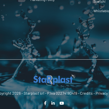
Scarichi
Whistlebl
yright 2026 -
Starplast srl
- P.Iva 02274180419 -
Credits
-
Privacy 