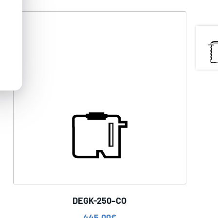
DEGK-250–CO
445,00
€