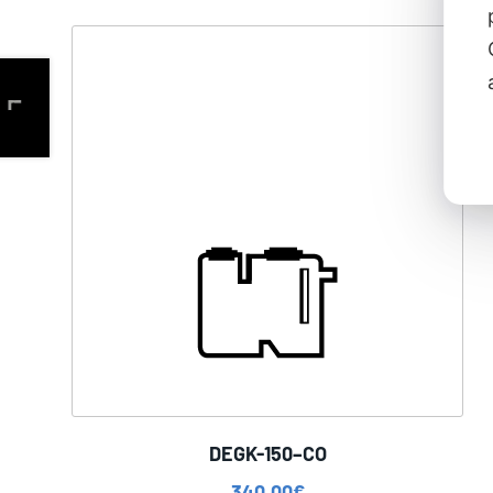
DEGK-150–CO
340,00
€