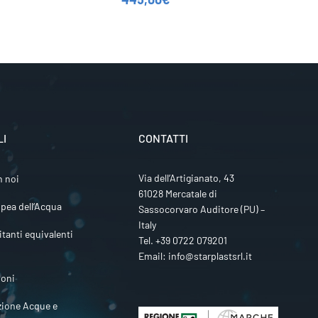
LI
CONTATTI
Via dell’Artigianato, 43
n noi
61028 Mercatale di
pea dell’Acqua
Sassocorvaro Auditore (PU) –
Italy
itanti equivalenti
Tel.
+39 0722 079201
Email:
info@starplastsrl.it
ioni
zione Acque e