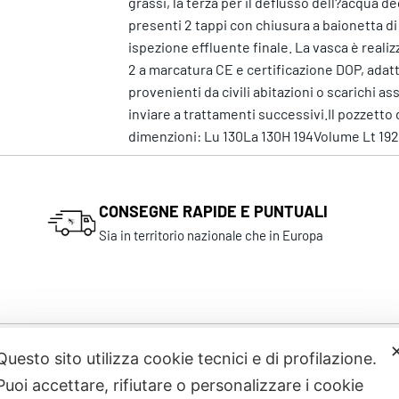
grassi, la terza per il deflusso dell?acqua 
presenti 2 tappi con chiusura a baionetta di
ispezione effluente finale. La vasca è real
2 a marcatura CE e certificazione DOP, adat
provenienti da civili abitazioni o scarichi as
inviare a trattamenti successivi.Il pozzet
dimenzioni: Lu 130La 130H 194Volume Lt 192
CONSEGNE RAPIDE E PUNTUALI
Sia in territorio nazionale che in Europa
Questo sito utilizza cookie tecnici e di profilazione.
Prodotti correlati
Puoi accettare, rifiutare o personalizzare i cookie