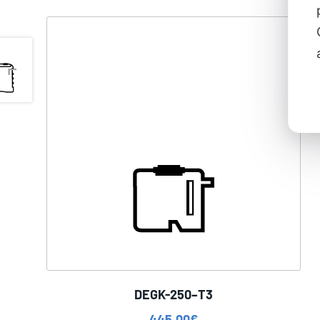
DEGK-250–T3
445,00
€