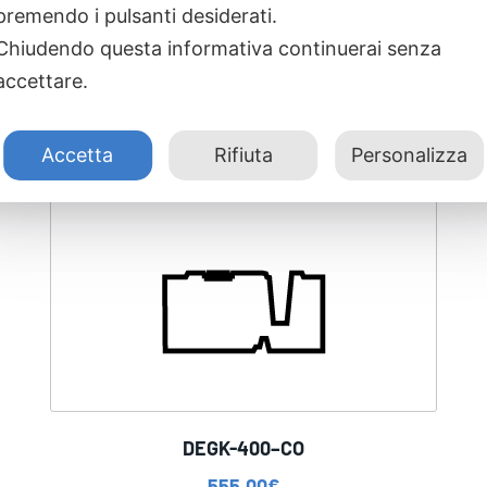
premendo i pulsanti desiderati.
Chiudendo questa informativa continuerai senza
accettare.
Accetta
Rifiuta
Personalizza
DEGK-400–CO
555,00
€