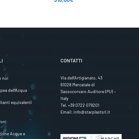
LI
CONTATTI
Via dell’Artigianato, 43
n noi
61028 Mercatale di
pea dell’Acqua
Sassocorvaro Auditore (PU) –
Italy
itanti equivalenti
Tel.
+39 0722 079201
Email:
info@starplastsrl.it
ioni
zione Acque e