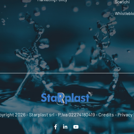
Scarichi
Whistlebl
yright 2026 -
Starplast srl
- P.Iva 02274180419 -
Credits
-
Privacy 