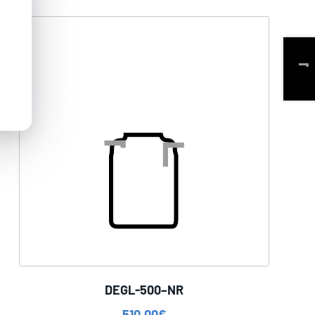
DEGL-500–NR
510,00
€