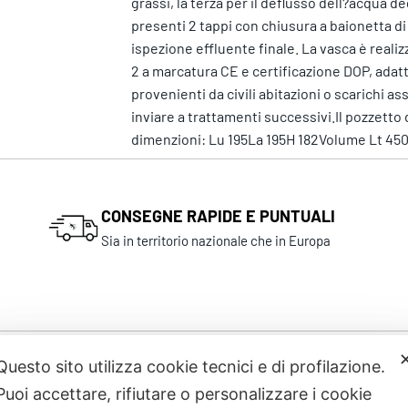
grassi, la terza per il deflusso dell?acqua 
presenti 2 tappi con chiusura a baionetta di
ispezione effluente finale. La vasca è real
2 a marcatura CE e certificazione DOP, adat
provenienti da civili abitazioni o scarichi as
inviare a trattamenti successivi.Il pozzet
dimenzioni: Lu 195La 195H 182Volume Lt 450
CONSEGNE RAPIDE E PUNTUALI
Sia in territorio nazionale che in Europa
Questo sito utilizza cookie tecnici e di profilazione.
Prodotti correlati
Puoi accettare, rifiutare o personalizzare i cookie