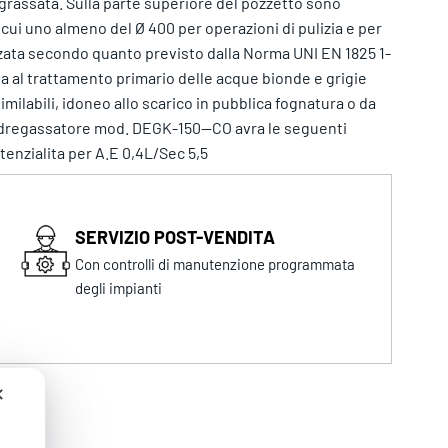
degrassata. Sulla parte superiore del pozzetto sono
 cui uno almeno del Ø 400 per operazioni di pulizia e per
izzata secondo quanto previsto dalla Norma UNI EN 1825 1-
ta al trattamento primario delle acque bionde e grigie
similabili, idoneo allo scarico in pubblica fognatura o da
o dregassatore mod. DEGK-150--CO avra le seguenti
enzialita per A.E 0,4L/Sec 5,5
SERVIZIO POST-VENDITA
Con controlli di manutenzione programmata
degli impianti
✕