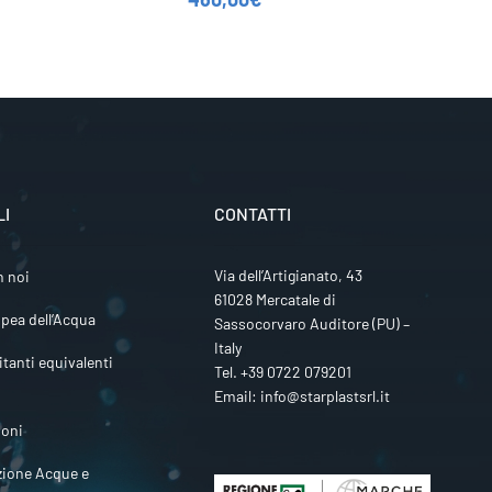
LI
CONTATTI
Via dell’Artigianato, 43
n noi
61028 Mercatale di
pea dell’Acqua
Sassocorvaro Auditore (PU) –
Italy
itanti equivalenti
Tel.
+39 0722 079201
Email:
info@starplastsrl.it
ioni
zione Acque e