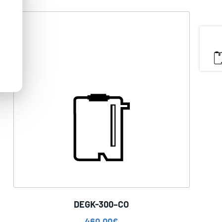
DEGK-300–CO
460,00
€