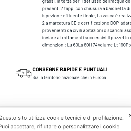
grassi, la terza per il deflusso dell?acqua 
presenti 2 tappi con chiusura a baionetta di
ispezione effluente finale. La vasca è real
2 a marcatura CE e certificazione DOP, adat
provenienti da civili abitazioni o scarichi as
inviare a trattamenti successivi.Il pozzett
dimenzioni: Lu 60La 60H 74Volume Lt 160Pot
CONSEGNE RAPIDE E PUNTUALI
Sia in territorio nazionale che in Europa
Questo sito utilizza cookie tecnici e di profilazione.
Prodotti correlati
Puoi accettare, rifiutare o personalizzare i cookie