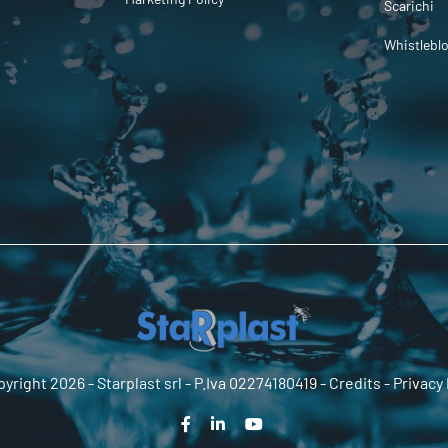
Scarichi
Whistlebl
yright 2026 -
Starplast srl
- P.Iva 02274180419 -
Credits
-
Privacy 