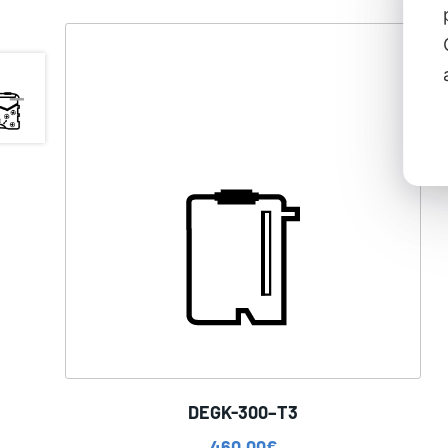
DEGK-300–T3
460,00
€