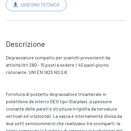
DISEGNO TECNICO
Descrizione
Degrassatore compatto per scarichi provenienti da
attività litri 260 - 15 posti a sedere / 40 pasti giorno
ristorante. UNI EN 1825 NS 0,8.
Fornitura di pozzetto degrassatore tricamerale in
polietilene da interro DEG tipo Starplast, a spessore
costante delle pareti e struttura irrigidita da nervature
verticali ed orizzontali. La vasca è internamente divisa da
due setti semisommersi che realizzano tre scomparti: la
prima camera ha la funzione di smorzare la turbolenza del