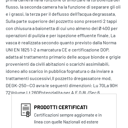
flusso, la seconda camera ha la funzione di separare gli oli
e i grassi, la terza per il deflusso dell?acqua degrassata.
Sulla parte superiore del pozzetto sono presenti 2 tappi
con chiusura a baionetta di cui uno almeno del Ø 400 per
operazioni di pulizia e per ispezione effluente finale. La
vasca è realizzata secondo quanto previsto dalla Norma
UNI EN 1825 1-2 a marcatura CE e certificazione DOP,
adatta al trattamento primario delle acque bionde e grigie
provenienti da civili abitazioni o scarichi assimilabili,
idoneo allo scarico in pubblica fognatura o da inviare a
trattamenti successivi.Il pozzetto dregassatore mod.
DEGK-250--CO avra le seguenti dimenzioni: Lu 70La 90H
72Volume Lt 260Potenzialita per A.E 0,8L/Sec 6
PRODOTTI CERTIFICATI
Certificazioni sempre aggiornate e in
linea con quelle Nazionali ed estere