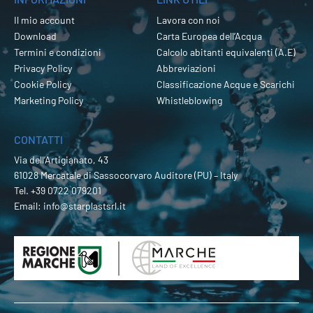
Il mio account
Lavora con noi
Download
Carta Europea dell’Acqua
Termini e condizioni
Calcolo abitanti equivalenti (A.E)
Privacy Policy
Abbreviazioni
Cookie Policy
Classificazione Acque e Scarichi
Marketing Policy
Whistleblowing
CONTATTI
Via dell’Artigianato, 43
61028 Mercatale di Sassocorvaro Auditore (PU) – Italy
Tel.
+39 0722 079201
Email:
info@starplastsrl.it