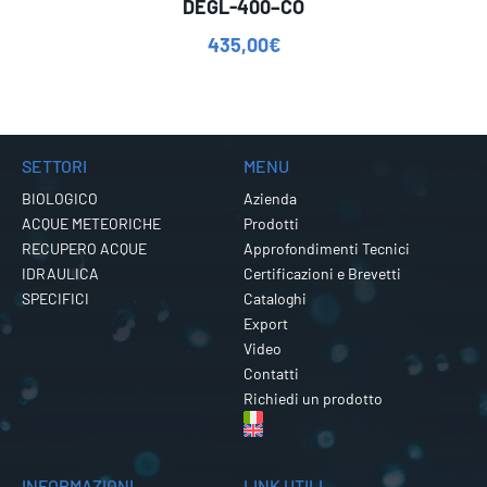
DEGL-400–CO
435,00
€
SETTORI
MENU
BIOLOGICO
Azienda
ACQUE METEORICHE
Prodotti
RECUPERO ACQUE
Approfondimenti Tecnici
IDRAULICA
Certificazioni e Brevetti
SPECIFICI
Cataloghi
Export
Video
Contatti
Richiedi un prodotto
INFORMAZIONI
LINK UTILI