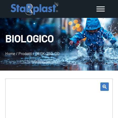
BIOLOGICO
Home
/
Prodotti
/
DEGK-250–CO