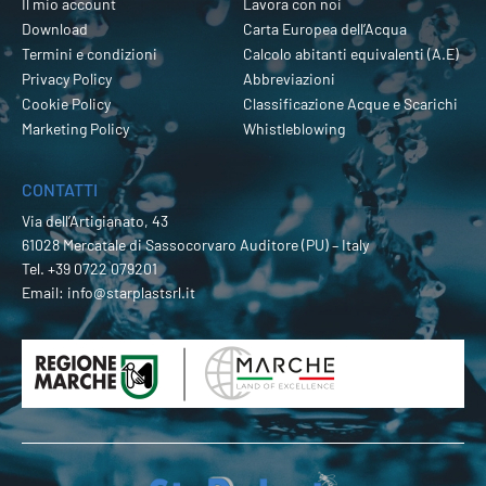
Il mio account
Lavora con noi
Download
Carta Europea dell’Acqua
Termini e condizioni
Calcolo abitanti equivalenti (A.E)
Privacy Policy
Abbreviazioni
Cookie Policy
Classificazione Acque e Scarichi
Marketing Policy
Whistleblowing
CONTATTI
Via dell’Artigianato, 43
61028 Mercatale di Sassocorvaro Auditore (PU) – Italy
Tel.
+39 0722 079201
Email:
info@starplastsrl.it