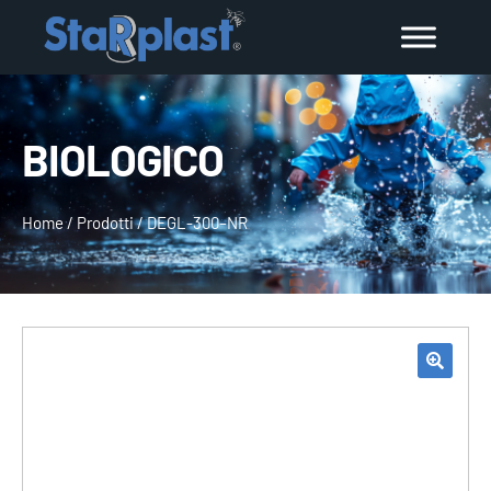
BIOLOGICO
Home
/
Prodotti
/
DEGL-300–NR