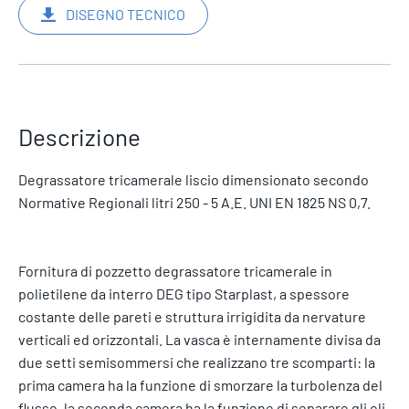
DISEGNO TECNICO
Descrizione
Degrassatore tricamerale liscio dimensionato secondo
Normative Regionali litri 250 - 5 A.E. UNI EN 1825 NS 0,7.
Fornitura di pozzetto degrassatore tricamerale in
polietilene da interro DEG tipo Starplast, a spessore
costante delle pareti e struttura irrigidita da nervature
verticali ed orizzontali. La vasca è internamente divisa da
due setti semisommersi che realizzano tre scomparti: la
prima camera ha la funzione di smorzare la turbolenza del
flusso, la seconda camera ha la funzione di separare gli oli