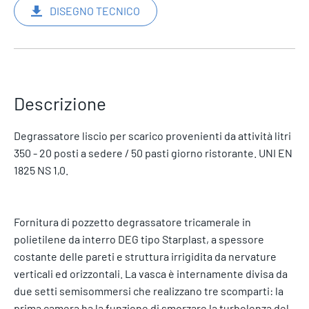
DISEGNO TECNICO
Descrizione
Degrassatore liscio per scarico provenienti da attività litri
350 - 20 posti a sedere / 50 pasti giorno ristorante. UNI EN
1825 NS 1,0.
Fornitura di pozzetto degrassatore tricamerale in
polietilene da interro DEG tipo Starplast, a spessore
costante delle pareti e struttura irrigidita da nervature
verticali ed orizzontali. La vasca è internamente divisa da
due setti semisommersi che realizzano tre scomparti: la
prima camera ha la funzione di smorzare la turbolenza del