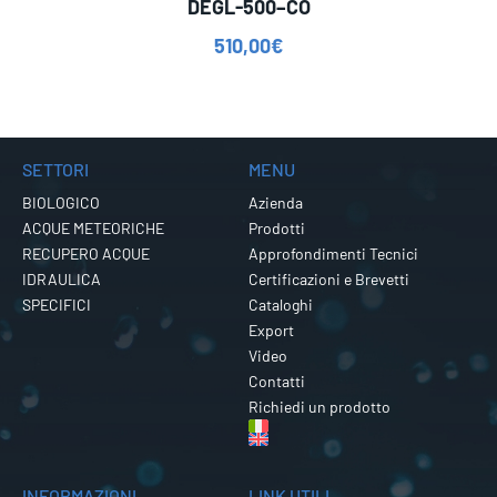
DEGL-500–CO
510,00
€
SETTORI
MENU
BIOLOGICO
Azienda
ACQUE METEORICHE
Prodotti
RECUPERO ACQUE
Approfondimenti Tecnici
IDRAULICA
Certificazioni e Brevetti
SPECIFICI
Cataloghi
Export
Video
Contatti
Richiedi un prodotto
INFORMAZIONI
LINK UTILI