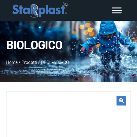
BIOLOGICO
Home
/
Prodotti
/
DEGL-400–CO