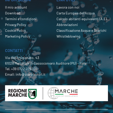
Il mio account
Lavora con noi
Download
Carta Europea dell’Acqua
Termini e condizioni
Calcolo abitanti equivalenti (A.E)
Privacy Policy
Abbreviazioni
Cookie Policy
Classificazione Acque e Scarichi
Marketing Policy
Whistleblowing
CONTATTI
Via dell’Artigianato, 43
61028 Mercatale di Sassocorvaro Auditore (PU) – Italy
Tel.
+39 0722 079201
Email:
info@starplastsrl.it