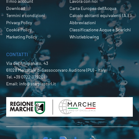
Il mio account
Lavora con noi
Download
Carta Europea dell’Acqua
Termini e condizioni
Calcolo abitanti equivalenti (A.E)
Privacy Policy
Abbreviazioni
Cookie Policy
Classificazione Acque e Scarichi
Marketing Policy
Whistleblowing
CONTATTI
Via dell’Artigianato, 43
61028 Mercatale di Sassocorvaro Auditore (PU) – Italy
Tel.
+39 0722 079201
Email:
info@starplastsrl.it