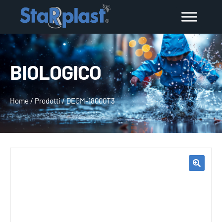
BIOLOGICO
Home
/
Prodotti
/
DEGM-18000T3