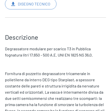
DISEGNO TECNICO
Descrizione
Degrassatore modulare per scarico T3 in Pubblica
fognatura litri 17.650 - 500 A.E. UNI EN 1825 NS 36,0.
Fornitura di pozzetto degrassatore tricamerale in
polietilene da interro DEG tipo Starplast, a spessore
costante delle pareti e struttura irrigidita da nervature
verticali ed orizzontali. La vasca è internamente divisa da
due setti semisommersi che realizzano tre scomparti: la
prima camera ha la funzione di smorzare la turbolenza del
flusso, la seconda camera ha la funzione di separare gli oli