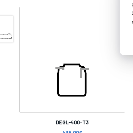
DEGL-400–T3
435,00
€