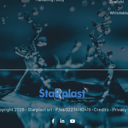
Scarichi
Whistlebl
yright 2026 -
Starplast srl
- P.Iva 02274180419 -
Credits
-
Privacy 