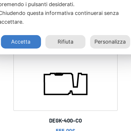
premendo i pulsanti desiderati.
Chiudendo questa informativa continuerai senza
accettare.
Accetta
Rifiuta
Personalizza
DEGK-400–CO
555,00
€