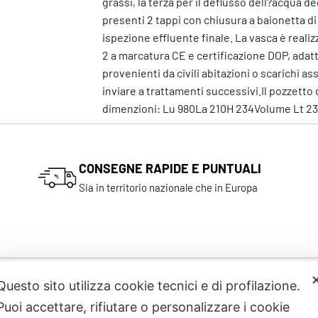
grassi, la terza per il deflusso dell?acqua 
presenti 2 tappi con chiusura a baionetta di
ispezione effluente finale. La vasca è real
2 a marcatura CE e certificazione DOP, adat
provenienti da civili abitazioni o scarichi as
inviare a trattamenti successivi.Il pozzet
dimenzioni: Lu 980La 210H 234Volume Lt 23
CONSEGNE RAPIDE E PUNTUALI
Sia in territorio nazionale che in Europa
Questo sito utilizza cookie tecnici e di profilazione.
Prodotti correlati
Puoi accettare, rifiutare o personalizzare i cookie