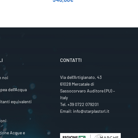
LI
CONTATTI
Via dell’Artigianato, 43
n noi
61028 Mercatale di
pea dell’Acqua
Sassocorvaro Auditore (PU) –
Italy
itanti equivalenti
Tel.
+39 0722 079201
Email:
info@starplastsrl.it
ioni
zione Acque e