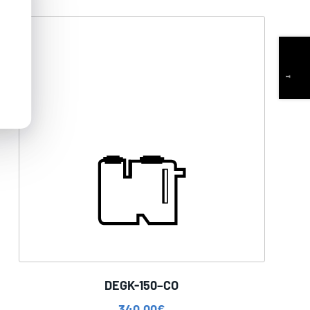
DEGK-150–CO
340,00
€