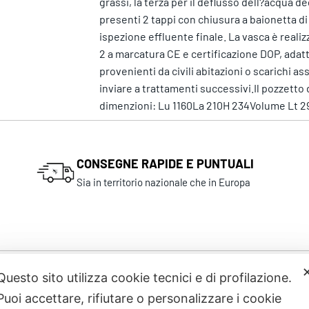
grassi, la terza per il deflusso dell?acqua 
presenti 2 tappi con chiusura a baionetta di
ispezione effluente finale. La vasca è real
2 a marcatura CE e certificazione DOP, adat
provenienti da civili abitazioni o scarichi as
inviare a trattamenti successivi.Il pozzet
dimenzioni: Lu 1160La 210H 234Volume Lt 2
CONSEGNE RAPIDE E PUNTUALI
Sia in territorio nazionale che in Europa
Questo sito utilizza cookie tecnici e di profilazione.
Prodotti correlati
Puoi accettare, rifiutare o personalizzare i cookie