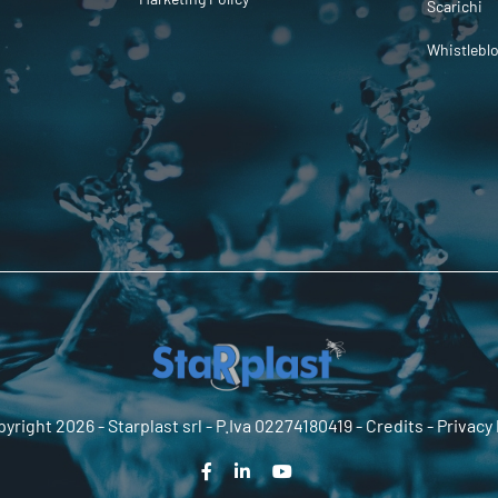
Scarichi
Whistlebl
yright 2026 -
Starplast srl
- P.Iva 02274180419 -
Credits
-
Privacy 