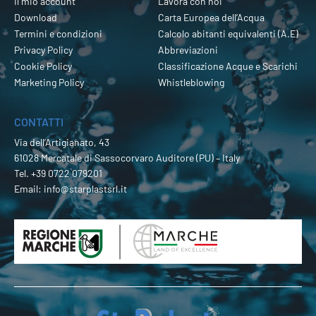
Il mio account
Lavora con noi
Download
Carta Europea dell’Acqua
Termini e condizioni
Calcolo abitanti equivalenti (A.E)
Privacy Policy
Abbreviazioni
Cookie Policy
Classificazione Acque e Scarichi
Marketing Policy
Whistleblowing
CONTATTI
Via dell’Artigianato, 43
61028 Mercatale di Sassocorvaro Auditore (PU) – Italy
Tel.
+39 0722 079201
Email:
info@starplastsrl.it