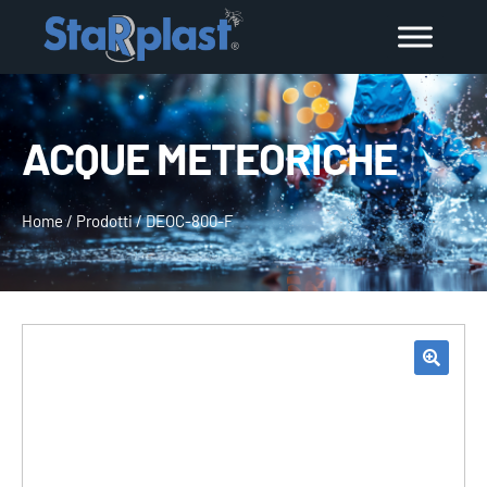
ACQUE METEORICHE
Home
/
Prodotti
/
DEOC-800-F