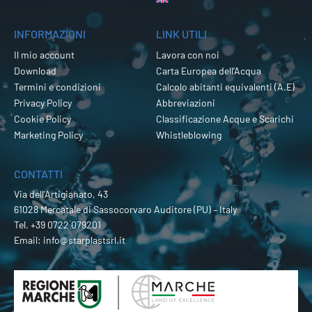
INFORMAZIONI
LINK UTILI
Il mio account
Lavora con noi
Download
Carta Europea dell’Acqua
Termini e condizioni
Calcolo abitanti equivalenti (A.E)
Privacy Policy
Abbreviazioni
Cookie Policy
Classificazione Acque e Scarichi
Marketing Policy
Whistleblowing
CONTATTI
Via dell’Artigianato, 43
61028 Mercatale di Sassocorvaro Auditore (PU) – Italy
Tel.
+39 0722 079201
Email:
info@starplastsrl.it