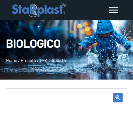
BIOLOGICO
Home
/
Prodotti
/
DFAC-800–T4