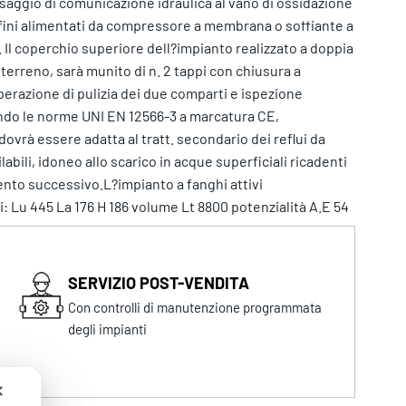
aggio di comunicazione idraulica al vano di ossidazione
e fini alimentati da compressore a membrana o soffiante a
. Il coperchio superiore dell?impianto realizzato a doppia
 terreno, sarà munito di n. 2 tappi con chiusura a
perazione di pulizia dei due comparti e ispezione
ndo le norme UNI EN 12566-3 a marcatura CE,
ovrà essere adatta al tratt. secondario dei reflui da
ilabili, idoneo allo scarico in acque superficiali ricadenti
ento successivo.L?impianto a fanghi attivi
Lu 445 La 176 H 186 volume Lt 8800 potenzialità A.E 54
SERVIZIO POST-VENDITA
Con controlli di manutenzione programmata
degli impianti
✕