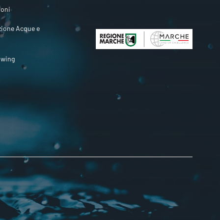
ioni
zione Acque e
owing