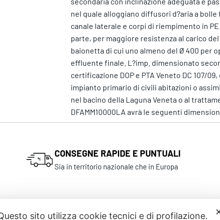
secondaria con inclinazione adeguata e pass
nel quale alloggiano diffusori d?aria a boll
canale laterale e corpi di riempimento in PE
parte, per maggiore resistenza al carico del
baionetta di cui uno almeno del Ø 400 per o
effluente finale. L?imp. dimensionato seco
certificazione DOP e PTA Veneto DC 107/09, d
impianto primario di civili abitazioni o assim
nel bacino della Laguna Veneta o al trattam
DFAMM10000LA avrà le seguenti dimensioni: 
CONSEGNE RAPIDE E PUNTUALI
Sia in territorio nazionale che in Europa
Questo sito utilizza cookie tecnici e di profilazione.