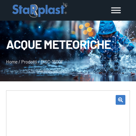
ACQUE METEORICHE
Home
/
Prodotti
/
DISC-1600F