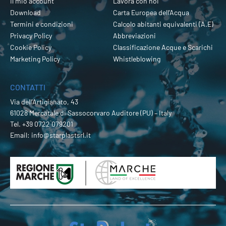
Il mio account
Lavora con noi
Download
Carta Europea dell’Acqua
Termini e condizioni
Calcolo abitanti equivalenti (A.E)
Privacy Policy
Abbreviazioni
Cookie Policy
Classificazione Acque e Scarichi
Marketing Policy
Whistleblowing
CONTATTI
Via dell’Artigianato, 43
61028 Mercatale di Sassocorvaro Auditore (PU) – Italy
Tel.
+39 0722 079201
Email:
info@starplastsrl.it