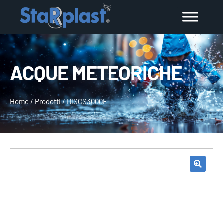
ACQUE METEORICHE
Home
/
Prodotti
/
DISCS3000F