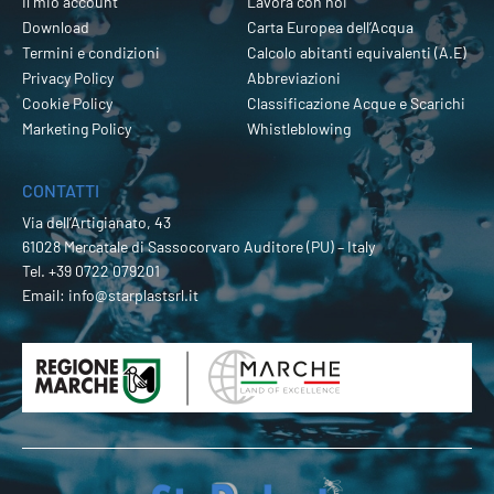
Il mio account
Lavora con noi
Download
Carta Europea dell’Acqua
Termini e condizioni
Calcolo abitanti equivalenti (A.E)
Privacy Policy
Abbreviazioni
Cookie Policy
Classificazione Acque e Scarichi
Marketing Policy
Whistleblowing
CONTATTI
Via dell’Artigianato, 43
61028 Mercatale di Sassocorvaro Auditore (PU) – Italy
Tel.
+39 0722 079201
Email:
info@starplastsrl.it