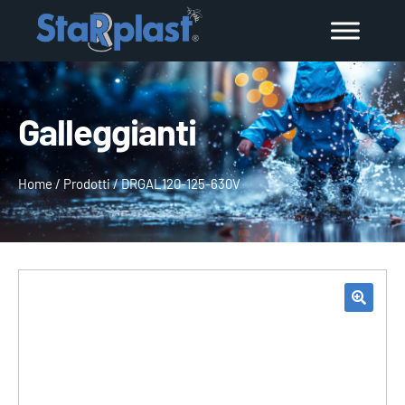
Galleggianti
Home
/
Prodotti
/
DRGAL120-125-630V