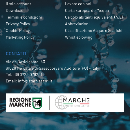
Il mio account
Lavora con noi
Download
Carta Europea dell’Acqua
Termini e condizioni
Calcolo abitanti equivalenti (A.E)
Privacy Policy
Abbreviazioni
Cookie Policy
Classificazione Acque e Scarichi
Marketing Policy
Whistleblowing
CONTATTI
Via dell’Artigianato, 43
61028 Mercatale di Sassocorvaro Auditore (PU) – Italy
Tel.
+39 0722 079201
Email:
info@starplastsrl.it