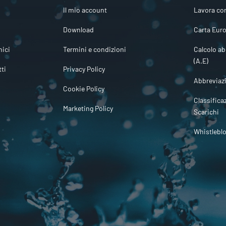
Il mio account
Lavora co
Download
Carta Euro
ici
Termini e condizioni
Calcolo ab
(A.E)
tti
Privacy Policy
Abbreviaz
Cookie Policy
Classifica
Marketing Policy
Scarichi
Whistlebl