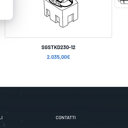
SGSTKD230-12
2.035,00
€
LI
CONTATTI