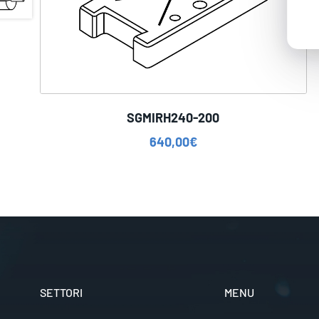
SGMIRH240-200
640,00
€
SETTORI
MENU