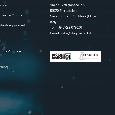
Via dell’Artigianato, 43
n noi
61028 Mercatale di
pea dell’Acqua
Sassocorvaro Auditore (PU) –
Italy
itanti equivalenti
Tel.
+39 0722 079201
Email:
info@starplastsrl.it
ioni
zione Acque e
owing