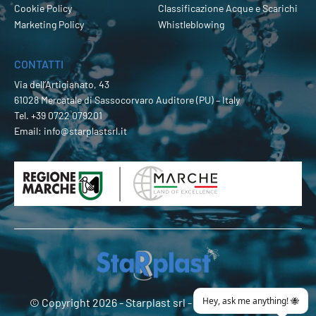
Cookie Policy
Classificazione Acque e Scarichi
Marketing Policy
Whistleblowing
CONTATTI
Via dell’Artigianato, 43
61028 Mercatale di Sassocorvaro Auditore (PU) – Italy
Tel.
+39 0722 079201
Email:
info@starplastsrl.it
© Copyright 2026 -
Starplast srl
- P.Iva 02274180419 -