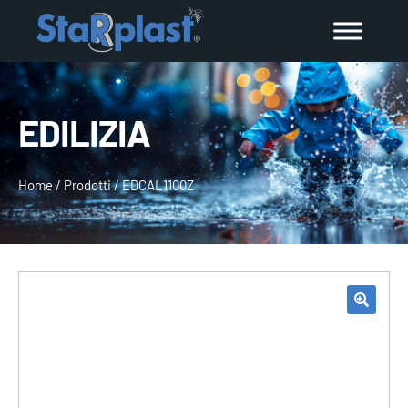
EDILIZIA
Home
/
Prodotti
/
EDCAL1100Z