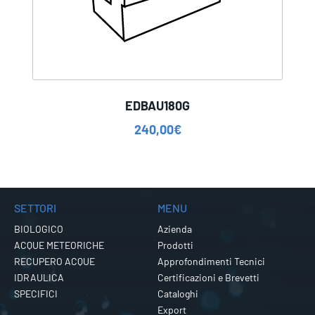
EDBAU180G
240,00
€
SETTORI
MENU
BIOLOGICO
Azienda
ACQUE METEORICHE
Prodotti
RECUPERO ACQUE
Approfondimenti Tecnici
IDRAULICA
Certificazioni e Brevetti
SPECIFICI
Cataloghi
Export