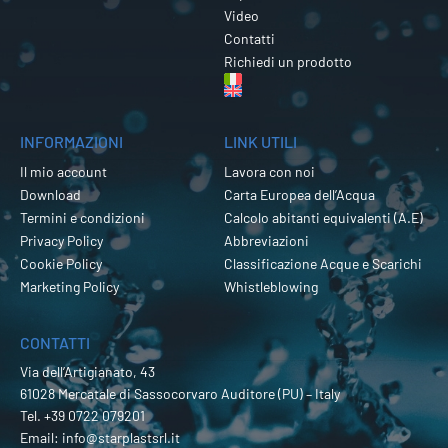
Video
Contatti
Richiedi un prodotto
INFORMAZIONI
LINK UTILI
Il mio account
Lavora con noi
Download
Carta Europea dell’Acqua
Termini e condizioni
Calcolo abitanti equivalenti (A.E)
Privacy Policy
Abbreviazioni
Cookie Policy
Classificazione Acque e Scarichi
Marketing Policy
Whistleblowing
CONTATTI
Via dell’Artigianato, 43
61028 Mercatale di Sassocorvaro Auditore (PU) – Italy
Tel.
+39 0722 079201
Email:
info@starplastsrl.it