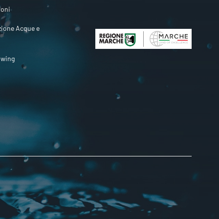
ioni
zione Acque e
owing