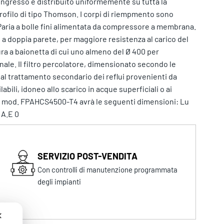
n ingresso è distribuito uniformemente su tutta la
ofilo di tipo Thomson. I corpi di riempmento sono
?aria a bolle fini alimentata da compressore a membrana.
o a doppia parete, per maggiore resistenza al carico del
ura a baionetta di cui uno almeno del Ø 400 per
inale. Il filtro percolatore, dimensionato secondo le
l trattamento secondario dei reflui provenienti da
labili, idoneo allo scarico in acque superficiali o ai
re mod. FPAHCS4500-T4 avrà le seguenti dimensioni: Lu
 A.E 0
SERVIZIO POST-VENDITA
Con controlli di manutenzione programmata
degli impianti
✕