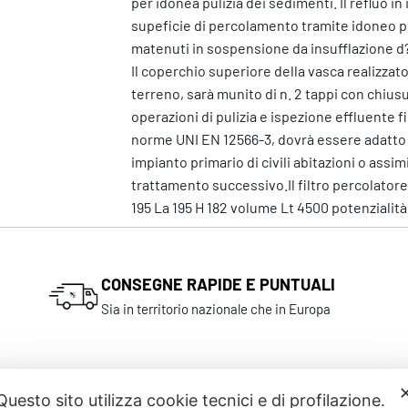
per idonea pulizia dei sedimenti. Il refluo i
supeficie di percolamento tramite idoneo pr
matenuti in sospensione da insufflazione d
Il coperchio superiore della vasca realizzat
terreno, sarà munito di n. 2 tappi con chius
operazioni di pulizia e ispezione effluente f
norme UNI EN 12566-3, dovrà essere adatto a
impianto primario di civili abitazioni o assimi
trattamento successivo.Il filtro percolato
195 La 195 H 182 volume Lt 4500 potenzialità
CONSEGNE RAPIDE E PUNTUALI
Sia in territorio nazionale che in Europa
Questo sito utilizza cookie tecnici e di profilazione.