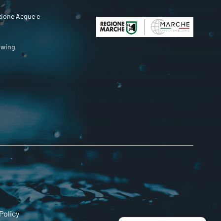
zione Acque e
owing
Policy