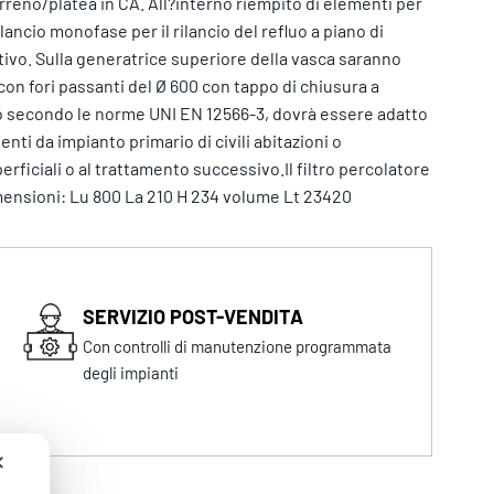
erreno/platea in CA. All?interno riempito di elementi per
lancio monofase per il rilancio del refluo a piano di
tivo. Sulla generatrice superiore della vasca saranno
on fori passanti del Ø 600 con tappo di chiusura a
to secondo le norme UNI EN 12566-3, dovrà essere adatto
nti da impianto primario di civili abitazioni o
erficiali o al trattamento successivo.Il filtro percolatore
nsioni: Lu 800 La 210 H 234 volume Lt 23420
SERVIZIO POST-VENDITA
Con controlli di manutenzione programmata
degli impianti
✕