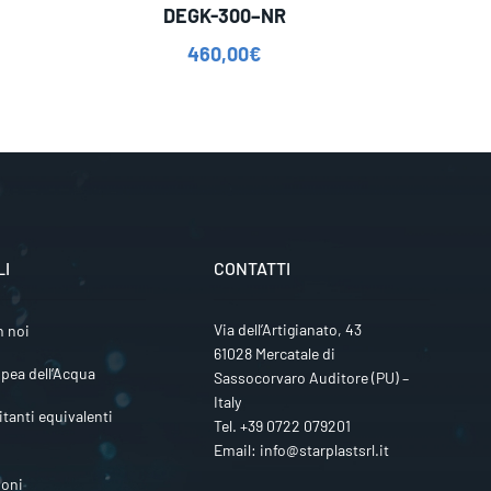
DEGK-300–NR
460,00
€
LI
CONTATTI
Via dell’Artigianato, 43
n noi
61028 Mercatale di
pea dell’Acqua
Sassocorvaro Auditore (PU) –
Italy
itanti equivalenti
Tel.
+39 0722 079201
Email:
info@starplastsrl.it
ioni