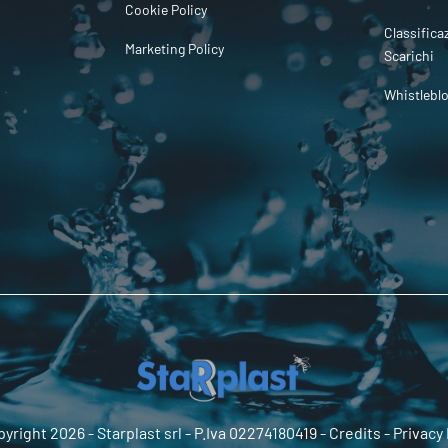
Cookie Policy
Classifica
Marketing Policy
Scarichi
Whistlebl
yright 2026 -
Starplast srl
- P.Iva 02274180419 -
Credits
-
Privacy 