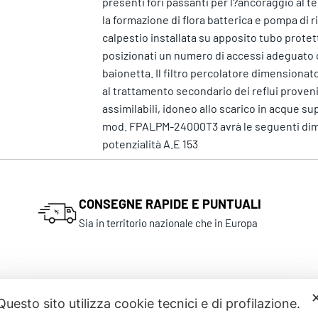
presenti fori passanti per l?ancoraggio al t
la formazione di flora batterica e pompa di ri
calpestio installata su apposito tubo protet
posizionati un numero di accessi adeguato c
baionetta. Il filtro percolatore dimensiona
al trattamento secondario dei reflui provenie
assimilabili, idoneo allo scarico in acque sup
mod. FPALPM-24000T3 avrà le seguenti dime
potenzialità A.E 153
CONSEGNE RAPIDE E PUNTUALI
Sia in territorio nazionale che in Europa
Questo sito utilizza cookie tecnici e di profilazione.