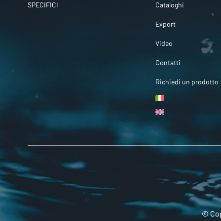
SPECIFICI
Cataloghi
Export
Video
Contatti
Richiedi un prodotto
© Cop