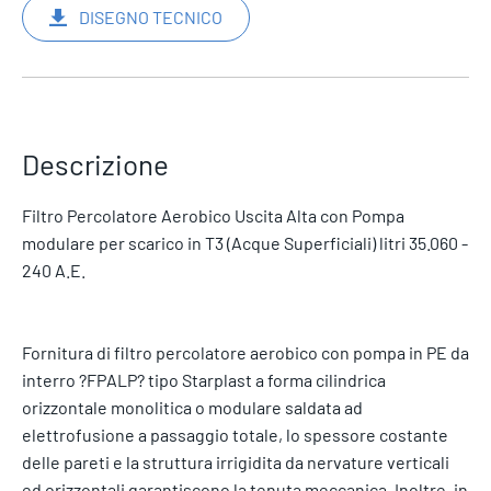
DISEGNO TECNICO
Descrizione
Filtro Percolatore Aerobico Uscita Alta con Pompa
modulare per scarico in T3 (Acque Superficiali) litri 35.060 -
240 A.E.
Fornitura di filtro percolatore aerobico con pompa in PE da
interro ?FPALP? tipo Starplast a forma cilindrica
orizzontale monolitica o modulare saldata ad
elettrofusione a passaggio totale, lo spessore costante
delle pareti e la struttura irrigidita da nervature verticali
ed orizzontali garantiscono la tenuta meccanica. Inoltre, in