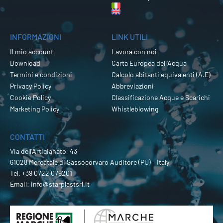
INFORMAZIONI
LINK UTILI
Il mio account
Lavora con noi
Download
Carta Europea dell’Acqua
Termini e condizioni
Calcolo abitanti equivalenti (A.E)
Privacy Policy
Abbreviazioni
Cookie Policy
Classificazione Acque e Scarichi
Marketing Policy
Whistleblowing
CONTATTI
Via dell’Artigianato, 43
61028 Mercatale di Sassocorvaro Auditore (PU) – Italy
Tel.
+39 0722 079201
Email:
info@starplastsrl.it