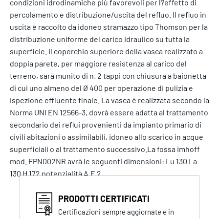
condizioni idrodinamiche più favorevoli per l?effetto di
percolamento e distribuzione/uscita del refluo. Il refluo in
uscita è raccolto da idoneo stramazzo tipo Thomson per la
distribuzione uniforme del carico idraulico su tutta la
superficie. Il coperchio superiore della vasca realizzato a
doppia parete, per maggiore resistenza al carico del
terreno, sarà munito di n. 2 tappi con chiusura a baionetta
di cui uno almeno del Ø 400 per operazione di pulizia e
ispezione effluente finale. La vasca è realizzata secondo la
Norma UNI EN 12566-3, dovrà essere adatta al trattamento
secondario dei reflui provenienti da impianto primario di
civili abitazioni o assimilabili, idoneo allo scarico in acque
superficiali o al trattamento successivo.La fossa imhoff
mod. FPN002NR avrà le seguenti dimensioni: Lu 130 La
130 H 172 potenzialità A.E 2
PRODOTTI CERTIFICATI
Certificazioni sempre aggiornate e in