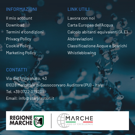
INFORMAZIONI
LINK UTILI
Il mio account
Lavora con noi
Download
Carta Europea dell’Acqua
Termini e condizioni
Calcolo abitanti equivalenti (A.E)
Privacy Policy
Abbreviazioni
Cookie Policy
Classificazione Acque e Scarichi
Marketing Policy
Whistleblowing
CONTATTI
Via dell’Artigianato, 43
61028 Mercatale di Sassocorvaro Auditore (PU) – Italy
Tel.
+39 0722 079201
Email:
info@starplastsrl.it