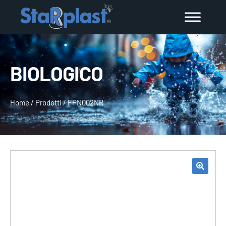
BIOLOGICO
Home
/
Prodotti
/
FPN002NR