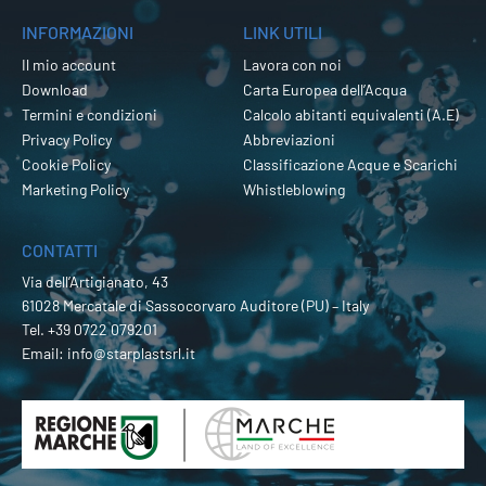
INFORMAZIONI
LINK UTILI
Il mio account
Lavora con noi
Download
Carta Europea dell’Acqua
Termini e condizioni
Calcolo abitanti equivalenti (A.E)
Privacy Policy
Abbreviazioni
Cookie Policy
Classificazione Acque e Scarichi
Marketing Policy
Whistleblowing
CONTATTI
Via dell’Artigianato, 43
61028 Mercatale di Sassocorvaro Auditore (PU) – Italy
Tel.
+39 0722 079201
Email:
info@starplastsrl.it