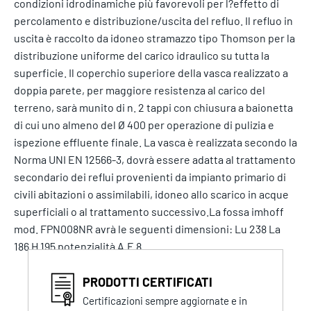
condizioni idrodinamiche più favorevoli per l?effetto di
percolamento e distribuzione/uscita del refluo. Il refluo in
uscita è raccolto da idoneo stramazzo tipo Thomson per la
distribuzione uniforme del carico idraulico su tutta la
superficie. Il coperchio superiore della vasca realizzato a
doppia parete, per maggiore resistenza al carico del
terreno, sarà munito di n. 2 tappi con chiusura a baionetta
di cui uno almeno del Ø 400 per operazione di pulizia e
ispezione effluente finale. La vasca è realizzata secondo la
Norma UNI EN 12566-3, dovrà essere adatta al trattamento
secondario dei reflui provenienti da impianto primario di
civili abitazioni o assimilabili, idoneo allo scarico in acque
superficiali o al trattamento successivo.La fossa imhoff
mod. FPN008NR avrà le seguenti dimensioni: Lu 238 La
186 H 195 potenzialità A.E 8
PRODOTTI CERTIFICATI
Certificazioni sempre aggiornate e in