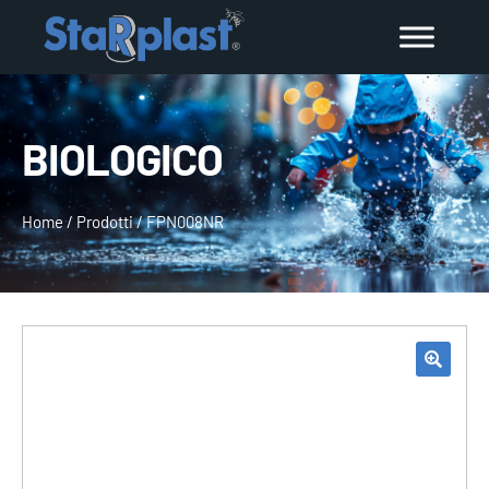
BIOLOGICO
Home
/
Prodotti
/
FPN008NR