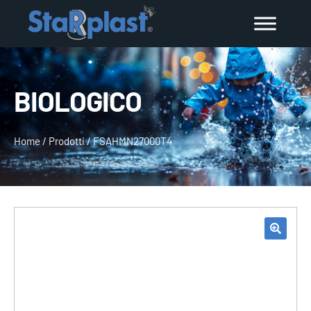
BIOLOGICO
Home
/
Prodotti
/
FSAHMN27000T4