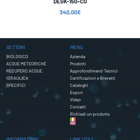
DEGK-150–CO
340,00
€
SETTORI
MENU
BIOLOGICO
Azienda
ACQUE METEORICHE
Prodotti
RECUPERO ACQUE
Approfondimenti Tecnici
IDRAULICA
Certificazioni e Brevetti
SPECIFICI
Cataloghi
Export
Video
Contatti
Richiedi un prodotto
INFORMAZIONI
LINK UTILI