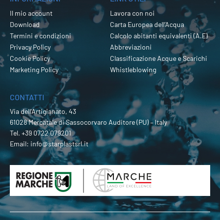
Il mio account
Lavora con noi
Download
Carta Europea dell’Acqua
Termini e condizioni
Calcolo abitanti equivalenti (A.E)
Privacy Policy
Abbreviazioni
Cookie Policy
Classificazione Acque e Scarichi
Marketing Policy
Whistleblowing
CONTATTI
Via dell’Artigianato, 43
61028 Mercatale di Sassocorvaro Auditore (PU) – Italy
Tel.
+39 0722 079201
Email:
info@starplastsrl.it