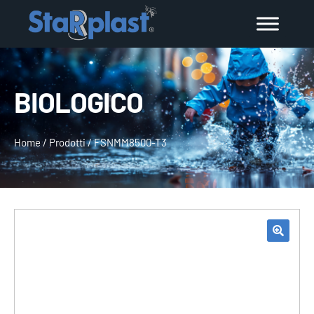
BIOLOGICO
Home
/
Prodotti
/
FSNMM8500-T3