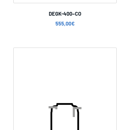
DEGK-400–CO
555,00
€