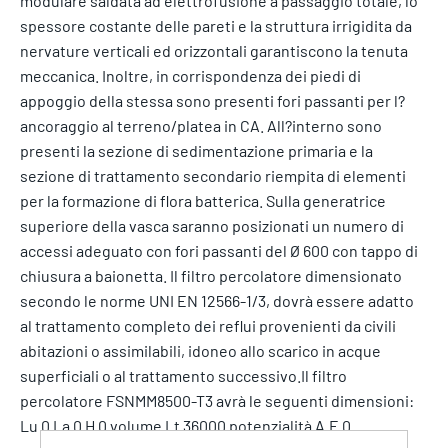
modulare saldata ad elettrofusione a passaggio totale, lo
spessore costante delle pareti e la struttura irrigidita da
nervature verticali ed orizzontali garantiscono la tenuta
meccanica. Inoltre, in corrispondenza dei piedi di
appoggio della stessa sono presenti fori passanti per l?
ancoraggio al terreno/platea in CA. All?interno sono
presenti la sezione di sedimentazione primaria e la
sezione di trattamento secondario riempita di elementi
per la formazione di flora batterica. Sulla generatrice
superiore della vasca saranno posizionati un numero di
accessi adeguato con fori passanti del Ø 600 con tappo di
chiusura a baionetta. Il filtro percolatore dimensionato
secondo le norme UNI EN 12566-1/3, dovrà essere adatto
al trattamento completo dei reflui provenienti da civili
abitazioni o assimilabili, idoneo allo scarico in acque
superficiali o al trattamento successivo.Il filtro
percolatore FSNMM8500-T3 avrà le seguenti dimensioni:
Lu 0 La 0 H 0 volume Lt 36000 potenzialità A.E 0