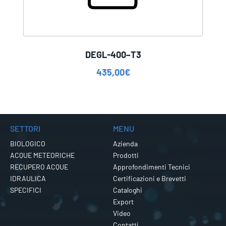
DEGL-400–T3
435,00
€
SETTORI
MENU
BIOLOGICO
Azienda
ACQUE METEORICHE
Prodotti
RECUPERO ACQUE
Approfondimenti Tecnici
IDRAULICA
Certificazioni e Brevetti
SPECIFICI
Cataloghi
Export
Video
Contatti