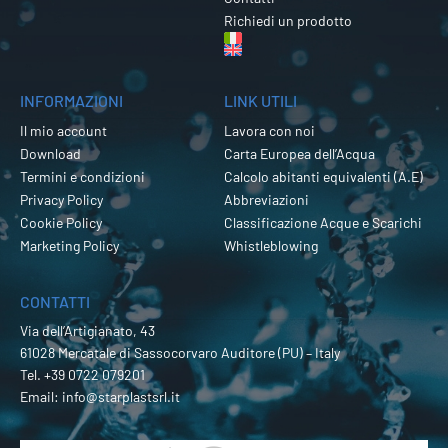
Richiedi un prodotto
INFORMAZIONI
LINK UTILI
Il mio account
Lavora con noi
Download
Carta Europea dell’Acqua
Termini e condizioni
Calcolo abitanti equivalenti (A.E)
Privacy Policy
Abbreviazioni
Cookie Policy
Classificazione Acque e Scarichi
Marketing Policy
Whistleblowing
CONTATTI
Via dell’Artigianato, 43
61028 Mercatale di Sassocorvaro Auditore (PU) – Italy
Tel.
+39 0722 079201
Email:
info@starplastsrl.it