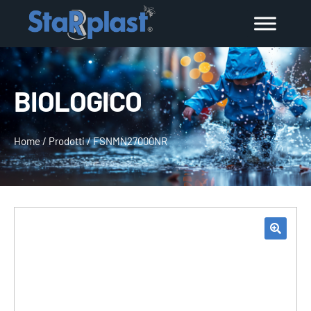
BIOLOGICO
Home
/
Prodotti
/
FSNMN27000NR