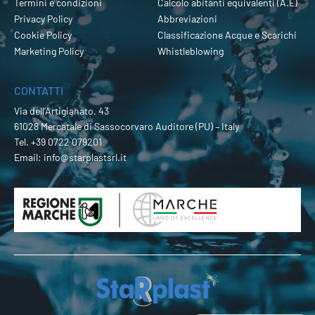
Termini e condizioni
Calcolo abitanti equivalenti (A.E)
Privacy Policy
Abbreviazioni
Cookie Policy
Classificazione Acque e Scarichi
Marketing Policy
Whistleblowing
CONTATTI
Via dell’Artigianato, 43
61028 Mercatale di Sassocorvaro Auditore (PU) – Italy
Tel.
+39 0722 079201
Email:
info@starplastsrl.it