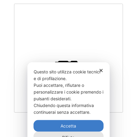
✕
Questo sito utilizza cookie tecnici
e di profilazione.
Puoi accettare, rifiutare o
personalizzare i cookie premendo i
pulsanti desiderati.
Chiudendo questa informativa
continuerai senza accettare.
DISC-1200F
Accetta
915,00
€