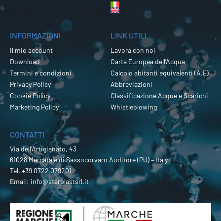
INFORMAZIONI
LINK UTILI
Il mio account
Lavora con noi
Download
Carta Europea dell’Acqua
Termini e condizioni
Calcolo abitanti equivalenti (A.E)
Privacy Policy
Abbreviazioni
Cookie Policy
Classificazione Acque e Scarichi
Marketing Policy
Whistleblowing
CONTATTI
Via dell’Artigianato, 43
61028 Mercatale di Sassocorvaro Auditore (PU) – Italy
Tel.
+39 0722 079201
Email:
info@starplastsrl.it