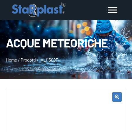
ACQUE METEORICHE
Home
/
Prodotti
/
IALI1500F-