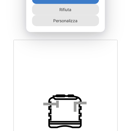
DEOC-800-F
Rifiuta
915,00
€
Personalizza