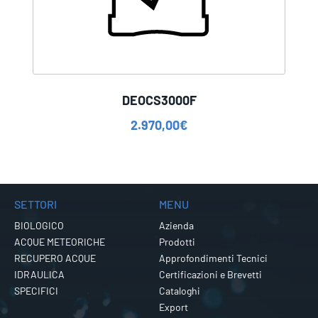
DEOCS3000F
2.970,00
€
SETTORI
MENU
BIOLOGICO
Azienda
ACQUE METEORICHE
Prodotti
RECUPERO ACQUE
Approfondimenti Tecnici
IDRAULICA
Certificazioni e Brevetti
SPECIFICI
Cataloghi
Export