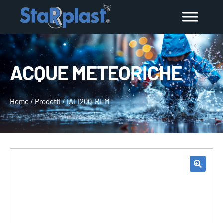
ACQUE METEORICHE
Home
/
Prodotti
/
IALI200-RI-M