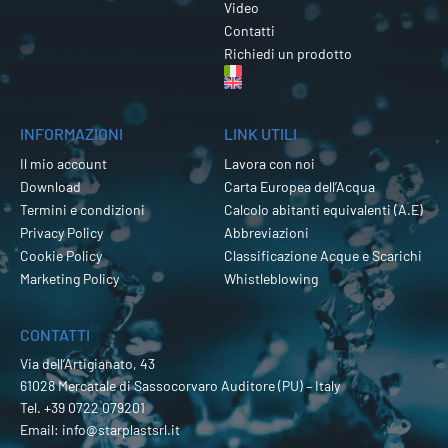
Video
Contatti
Richiedi un prodotto
INFORMAZIONI
LINK UTILI
Il mio account
Lavora con noi
Download
Carta Europea dell’Acqua
Termini e condizioni
Calcolo abitanti equivalenti (A.E)
Privacy Policy
Abbreviazioni
Cookie Policy
Classificazione Acque e Scarichi
Marketing Policy
Whistleblowing
CONTATTI
Via dell’Artigianato, 43
61028 Mercatale di Sassocorvaro Auditore (PU) – Italy
Tel.
+39 0722 079201
Email:
info@starplastsrl.it