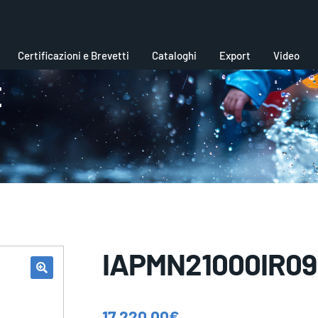
Certificazioni e Brevetti
Cataloghi
Export
Video
E
IAPMN21000IR09
17.220,00
€