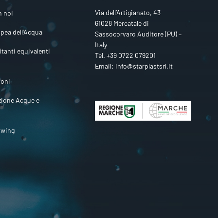
Via dell’Artigianato, 43
n noi
61028 Mercatale di
pea dell’Acqua
Sassocorvaro Auditore (PU) –
Italy
itanti equivalenti
Tel.
+39 0722 079201
Email:
info@starplastsrl.it
ioni
zione Acque e
owing