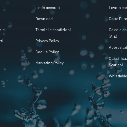
Il mio account
Lavora co
Download
Carta Euro
ici
Termini e condizioni
Calcolo ab
(A.E)
tti
Privacy Policy
Abbreviaz
Cookie Policy
Classifica
Marketing Policy
Scarichi
Whistlebl