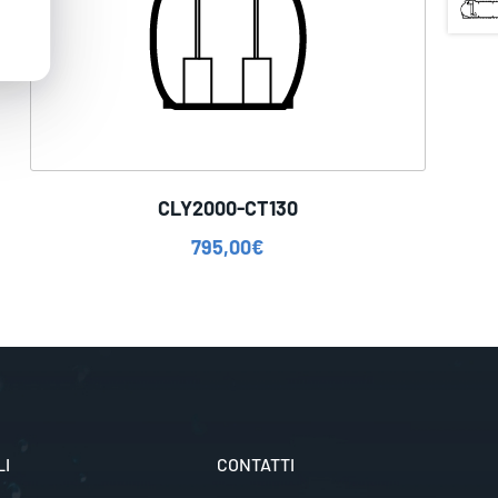
CLY2000-CT130
795,00
€
LI
CONTATTI