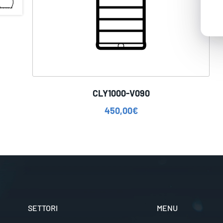
CLY1000-V090
450,00
€
SETTORI
MENU