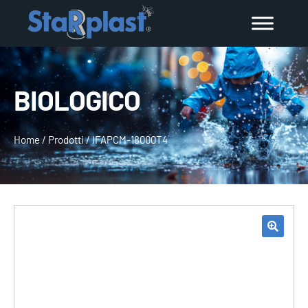
BIOLOGICO
Home
/
Prodotti
/
IFAPCM-18000T4