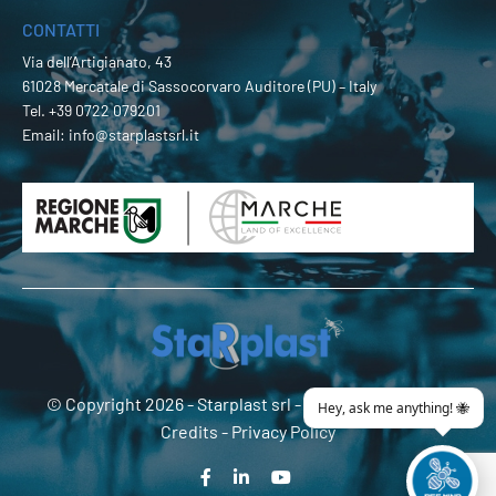
CONTATTI
Via dell’Artigianato, 43
61028 Mercatale di Sassocorvaro Auditore (PU) – Italy
Tel.
+39 0722 079201
Email:
info@starplastsrl.it
© Copyright 2026 -
Starplast srl
- P.Iva 02274180419 -
Credits
-
Privacy Policy