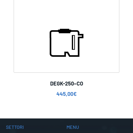
DEGK-250–CO
445,00
€
SETTORI
MENU