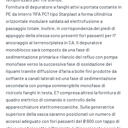
Fornitura di depuratore a fanghi attvi a portata costante in
PE da interro ?IFA PC? tipo Starplast a forma cilindrica
orizzontale modulare saldata ad elettrofusione a
passaggio totale. Inoltre, in corrispondenza dei piedi di
appoggio della stessa sono presenti fori passanti per l?
ancoraggio al terreno/platea in CA. Il depuratore
monoblocco sarà composto da una fase di
sedimentazione primaria e rilancio del refluo con pompa
monofase verso la successiva fase di ossidazione dei
liquami tramite diffusione d?aria a bolle fini prodotte da
soffiante a canali laterali ed una fase di sedimentazione
secondaria con pompa sommergibile monofase di
ricircolo fanghi in testa. E? compresa altresì la fornitura di
quadro elettrico di comando e controllo delle
apparecchiature elettromeccaniche. Sulla generatrice
superiore della vasca saranno posizionati un numero di
accessi adeguato con fori passanti del Ø 600 con tappo di