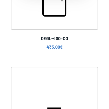
DEGL-400–CO
435,00
€