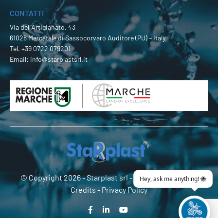
CONTATTI
Via dell’Artigianato, 43
61028 Mercatale di Sassocorvaro Auditore (PU) – Italy
Tel.
+39 0722 079201
Email:
info@starplastsrl.it
© Copyright 2026 -
Starplast srl
- P.Iva 02274180419 -
Credits
-
Privacy Policy