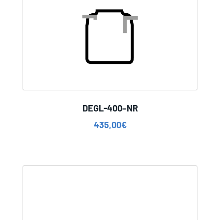
DEGL-400–NR
435,00
€