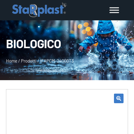
BIOLOGICO
Home
/
Prodotti
/
IFAPCM-24000T3