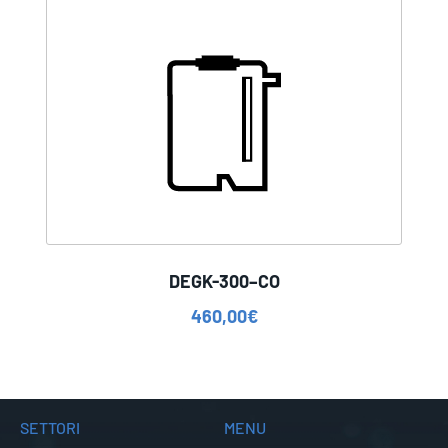
DEGK-300–CO
460,00
€
SETTORI
MENU