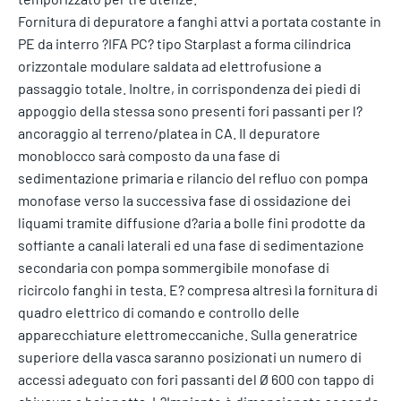
Fornitura di depuratore a fanghi attvi a portata costante in
PE da interro ?IFA PC? tipo Starplast a forma cilindrica
orizzontale modulare saldata ad elettrofusione a
passaggio totale. Inoltre, in corrispondenza dei piedi di
appoggio della stessa sono presenti fori passanti per l?
ancoraggio al terreno/platea in CA. Il depuratore
monoblocco sarà composto da una fase di
sedimentazione primaria e rilancio del refluo con pompa
monofase verso la successiva fase di ossidazione dei
liquami tramite diffusione d?aria a bolle fini prodotte da
soffiante a canali laterali ed una fase di sedimentazione
secondaria con pompa sommergibile monofase di
ricircolo fanghi in testa. E? compresa altresì la fornitura di
quadro elettrico di comando e controllo delle
apparecchiature elettromeccaniche. Sulla generatrice
superiore della vasca saranno posizionati un numero di
accessi adeguato con fori passanti del Ø 600 con tappo di