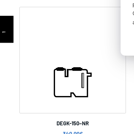
DEGK-150–NR
340,00
€