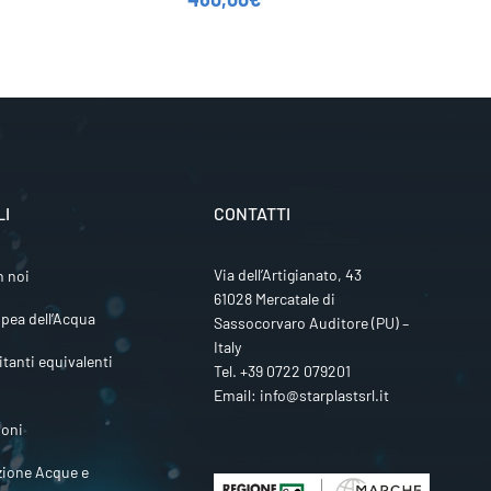
LI
CONTATTI
Via dell’Artigianato, 43
n noi
61028 Mercatale di
pea dell’Acqua
Sassocorvaro Auditore (PU) –
Italy
itanti equivalenti
Tel.
+39 0722 079201
Email:
info@starplastsrl.it
ioni
zione Acque e