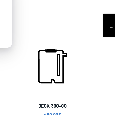
DEGK-300–CO
460,00
€