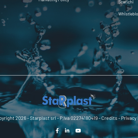
Scarichi
Whistlebl
yright 2026 -
Starplast srl
- P.Iva 02274180419 -
Credits
-
Privacy 