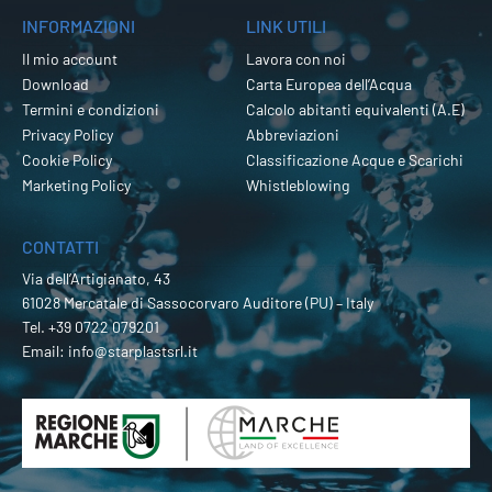
INFORMAZIONI
LINK UTILI
Il mio account
Lavora con noi
Download
Carta Europea dell’Acqua
Termini e condizioni
Calcolo abitanti equivalenti (A.E)
Privacy Policy
Abbreviazioni
Cookie Policy
Classificazione Acque e Scarichi
Marketing Policy
Whistleblowing
CONTATTI
Via dell’Artigianato, 43
61028 Mercatale di Sassocorvaro Auditore (PU) – Italy
Tel.
+39 0722 079201
Email:
info@starplastsrl.it