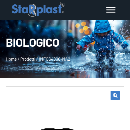
BIOLOGICO
Home
/
Prodotti
/
IMFCS4000-MA2