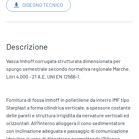
DISEGNO TECNICO
Descrizione
Vasca Imhoff corrugata strutturata dimensionata per
spurgo semestrale secondo normativa regionale Marche.
Litri 4.000 - 21 A.E. UNI EN 12566-1.
Fornitura di fossa imhoff in polietilene da interro IMF tipo
Starplast a forma cilindrica verticale, a spessore costante
delle pareti e struttura irrigidita da nervature verticali ed
orizzontali. All?interno alloggerà il cono sedimentatore
con inclinazione adeguata e passaggio di comunicazione
idraulica al vano di digestione permettendo l?idonea